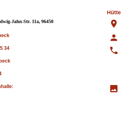
Hütte
dwig-Jahn-Str. 11a, 96450
beck
5 34
olbeck
4
halle: